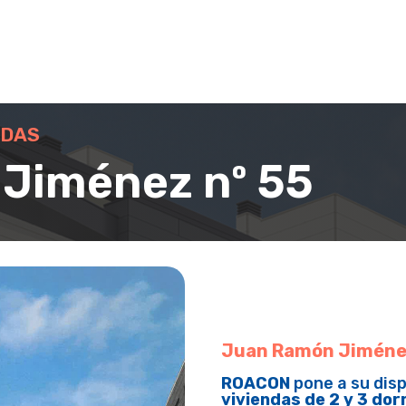
NDAS
Jiménez nº 55
Juan Ramón Jiménez
ROACON
pone a su dis
viviendas de 2 y 3 dor