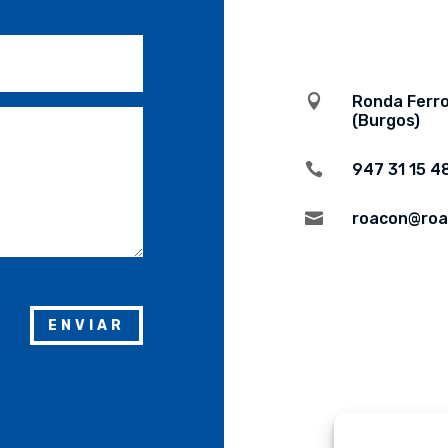

Ronda Ferroc
(Burgos)

947 31 15 4

roacon@roa
ENVIAR