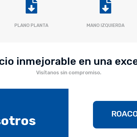


PLANO PLANTA
MANO IZQUIERDA
cio inmejorable en una exc
Visítanos sin compromiso.
ROACON
sotros