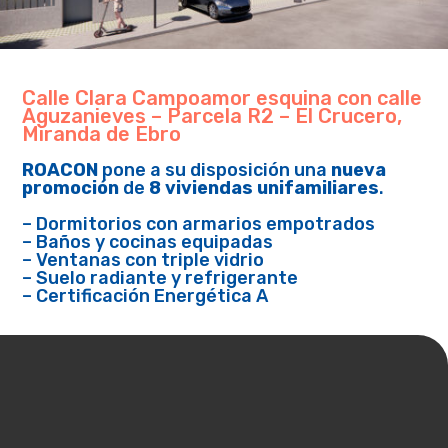
Calle Clara Campoamor esquina con calle
Aguzanieves – Parcela R2 – El Crucero,
Miranda de Ebro
ROACON
pone a su disposición una
nueva
promoción
de
8 viviendas unifamiliares
.
– Dormitorios con armarios empotrados
– Baños y cocinas equipadas
– Ventanas con triple vidrio
– Suelo radiante y refrigerante
– Certificación Energética A